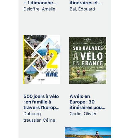
+ 1 dimanche +
itinéraires et
parfois 1 RTT
randonnées de
Deloffre, Amélie
Bal, Édouard
tous niveaux
500 jours à vélo
A vélo en
: en famille à
Europe : 30
travers l'Europe
itinéraires pour
et l'Asie
pédaler le nez
Dubourg
Godin, Olivier
au vent
treussier, Céline