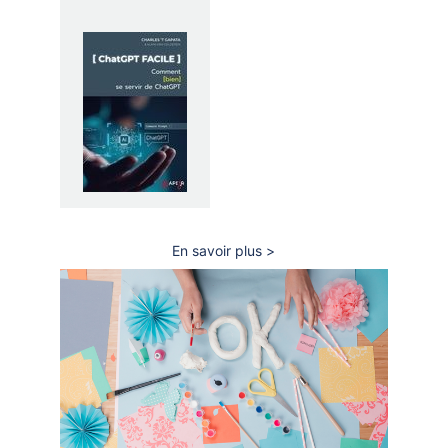
En savoir plus
sur
Fête
de
la
science
2025