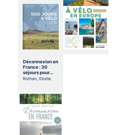
Déconnexion en
France : 30
séjours pour
respirer
Rothan, Elodie