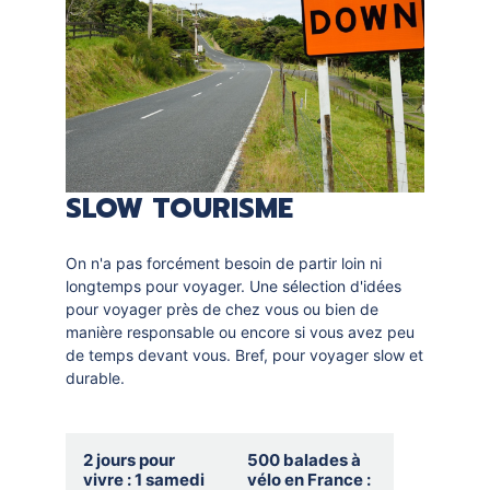
lecteurs
SLOW TOURISME
On n'a pas forcément besoin de partir loin ni
longtemps pour voyager. Une sélection d'idées
pour voyager près de chez vous ou bien de
manière responsable ou encore si vous avez peu
de temps devant vous. Bref, pour voyager slow et
durable.
Selection
2 jours pour
500 balades à
thematique
vivre : 1 samedi
vélo en France :