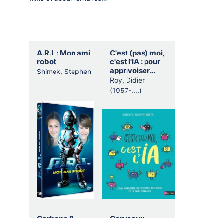
Selection
A.R.I. : Mon ami
C'est (pas) moi,
thematique
robot
c'est l'IA : pour
apprivoiser
Shimek, Stephen
l'intelligence
Roy, Didier
artificielle et en
(1957-....)
faire ton alliée