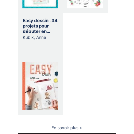
Easy dessin : 34
projets pour
débuter en
dessin
Kubik, Anne
En savoir plus
sur
Créathèque