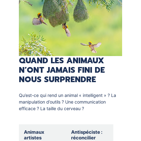
:
un
voisin
ignoré
QUAND LES ANIMAUX
N’ONT JAMAIS FINI DE
NOUS SURPRENDRE
Qu’est-ce qui rend un animal « intelligent » ? La
manipulation d’outils ? Une communication
efficace ? La taille du cerveau ?
Selection
Animaux
Antispéciste :
thematique
artistes
réconcilier