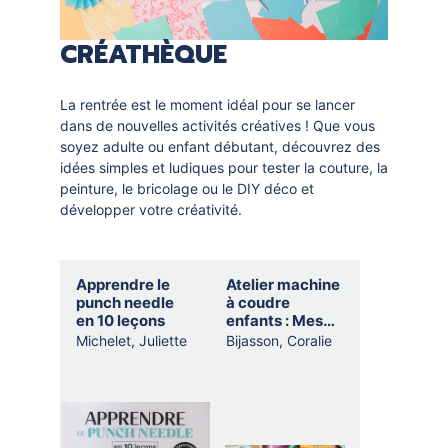
CRÉATHÈQUE
La rentrée est le moment idéal pour se lancer
dans de nouvelles activités créatives ! Que vous
soyez adulte ou enfant débutant, découvrez des
idées simples et ludiques pour tester la couture, la
peinture, le bricolage ou le DIY déco et
développer votre créativité.
Selection
Apprendre le
Atelier machine
thematique
punch needle
à coudre
en 10 leçons
enfants : Mes
premières
Michelet, Juliette
Bijasson, Coralie
réalisations