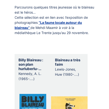
Parcourons quelques titres jeunesse où le blaireau
est le héros…
Cette sélection est en lien avec l’exposition de
photographies
“La faune locale autour du
blaireau”
de Mehdi Maamir à voir à la
médiathèque Le Trente jusqu'au 29 novembre.
Selection
Billy Blaireau :
Blaireau a très
thematique
son plan
faim
hurluberlu-
Lewis-Jones,
farfelu pour
Kennedy, A. L.
Huw (1980-....)
sauver Oncle
(1965-....)
Shawn (qui n'en
a pas besoin)