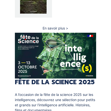
En savoir plus
sur
Quand
les
animaux
n’ont
jamais
fini
de
nous
surprendre
FÊTE DE LA SCIENCE 2025
A l’occasion de la fête de la science 2025 sur les
intelligences, découvrez une sélection pour petits
et grands sur l’intelligence artificielle. Histoires,
films et documentaires…