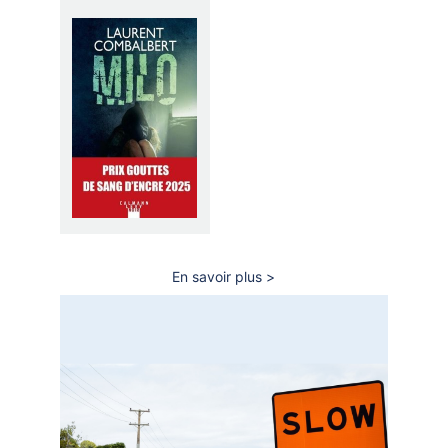
En savoir plus
sur
Gouttes
de
Sang
d'Encre
2025
-
Prix
des