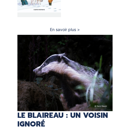
En savoir plus
sur
Duos
de
choc
!
LE BLAIREAU : UN VOISIN
IGNORÉ