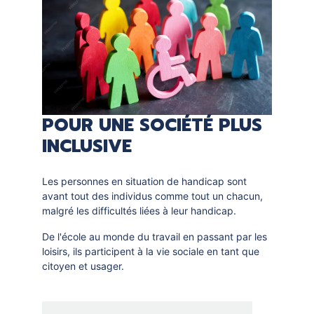
DOCUMENTS
CRÉATHÈQUE
PROLONGER - RÉSERVER
JOUER EN BIBLIOTHÈQUES
EN CAS DE RETARD
MAO - MUSIQUE ASSISTÉE PAR
ORDINATEUR
MON COMPTE LECTEUR
POUR LES PROS
PORTAGE À DOMICILE
POUR UNE SOCIÉTÉ PLUS
INCLUSIVE
BOÎTES DE RETOUR 24H/24
POUR LES PROS
Les personnes en situation de handicap sont
avant tout des individus comme tout un chacun,
TOUS LES SERVICES
malgré les difficultés liées à leur handicap.
De l'école au monde du travail en passant par les
loisirs, ils participent à la vie sociale en tant que
citoyen et usager.
Selection