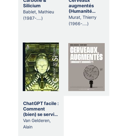
Carbone &
Cerveaux
Silicium
augmentés
(Humanité
Bablet, Mathieu
diminuée ?)
Murat, Thierry
(1987-....)
(1966-....)
ChatGPT facile :
Comment
(bien) se servir
de ChatGPT
Van Gelderen,
Alain