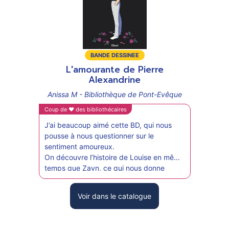
Type
Type
de
BANDE DESSINEE
Ch
de
suppo
L'amourante de Pierre
Ani
support
Alexandrine
Coup 
Anissa M - Bibliothèque de Pont-Evêque
Une 
Coup de ♥ des bibliothécaires
déco
J’ai beaucoup aimé cette BD, qui nous
On d
pousse à nous questionner sur le
l’uni
sentiment amoureux.
égal
On découvre l’histoire de Louise en même
dans 
temps que Zayn, ce qui nous donne
appr
l’impression de faire partie de la
sait
confidence.
d’hu
Voir dans le catalogue
C’est une histoire très touchante, qui nous
fait voyager dans le temps et dans
l’espace.