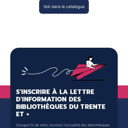
abor
Voir dans le catalogue
faisa
sur l
C’est
boul
La b
Richt
l’at
dispa
S'INSCRIRE À LA LETTRE
D'INFORMATION DES
BIBLIOTHÈQUES DU TRENTE
ET +
Chaque fin de mois, recevez l'actualité des bibliothèques