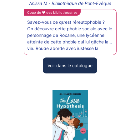
DOCUMENTS
Anissa M - Bibliothèque de Pont-Evêque
Ani
CRÉATHÈQUE
Coup de ♥ des bibliothécaires
Coup 
PROLONGER - RÉSERVER
JOUER EN BIBLIOTHÈQUES
Savez-vous ce qu’est l’éreutophobie ?
Une 
EN CAS DE RETARD
On découvre cette phobie sociale avec le
reco
MAO - MUSIQUE ASSISTÉE PAR
personnage de Roxane, une lycéenne
La t
ORDINATEUR
MON COMPTE LECTEUR
atteinte de cette phobie qui lui gâche la
pous
vie. Rouge aborde avec justesse la
visio
POUR LES PROS
PORTAGE À DOMICILE
thématique de l’acceptation de soi et de
on e
la phobie sociale.
la fi
BOÎTES DE RETOUR 24H/24
Voir dans le catalogue
Un roman court, mais très touchant !
rebo
s’enn
POUR LES PROS
TOUS LES SERVICES