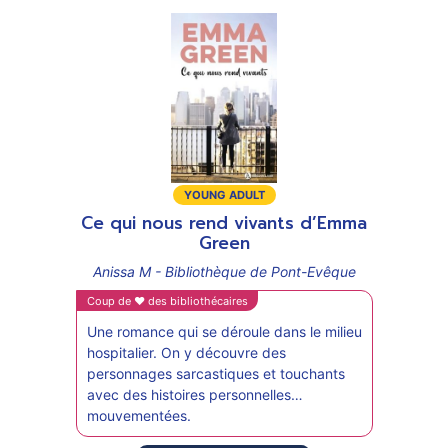
Type
de
Type
suppo
YOUNG ADULT
Ani
de
Ce qui nous rend vivants d’Emma
support
Green
Coup 
Anissa M - Bibliothèque de Pont-Evêque
The 
Lind
Coup de ♥ des bibliothécaires
disp
Une romance qui se déroule dans le milieu
Si L
hospitalier. On y découvre des
des d
personnages sarcastiques et touchants
oppo
avec des histoires personnelles
ceux 
mouvementées.
d’un 
Cett