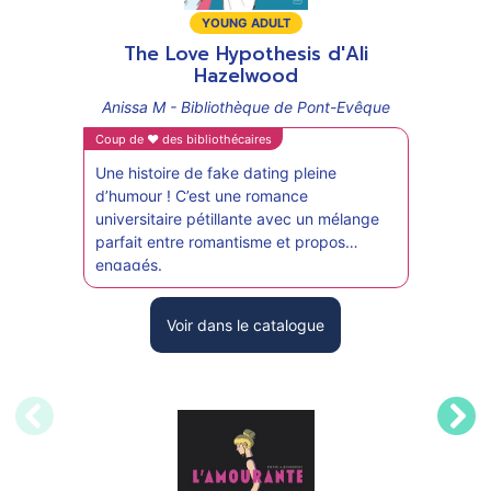
Type
Type
YOUNG ADULT
de
de
The Love Hypothesis d'Ali
Lu
support
suppo
Hazelwood
Ani
Anissa M - Bibliothèque de Pont-Evêque
Coup 
Coup de ♥ des bibliothécaires
J’ai
Une histoire de fake dating pleine
On s
d’humour ! C’est une romance
de W
universitaire pétillante avec un mélange
déte
parfait entre romantisme et propos
l’his
engagés.
comm
pers
du dé
Voir dans le catalogue