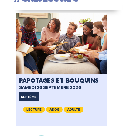
PAPOTAGES ET BOUQUINS
CL
SAMEDI 26 SEPTEMBRE 2026
VEN
SEPTÈME
VI
LECTURE
ADOS
ADULTE