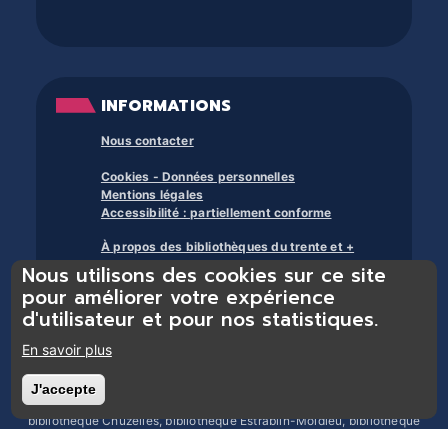
INFORMATIONS
Nous contacter
Cookies - Données personnelles
Mentions légales
Accessibilité : partiellement conforme
À propos des bibliothèques du trente et +
Nous utilisons des cookies sur ce site
pour améliorer votre expérience
d'utilisateur et pour nos statistiques.
En savoir plus
Bibliothèques du réseau Trente et + : bibliothèque Chasse-sur-Rhône,
J'accepte
Retirer le consentement
bibliothèque Chonas-l’Amballan, bibliothèque Les Côtes d’Arey,
bibliothèque Chuzelles, bibliothèque Estrablin-Moidieu, bibliothèque
Eyzin-Pinet, bibliothèque Luzinay, bibliothèque Serpaize, bibliothèque