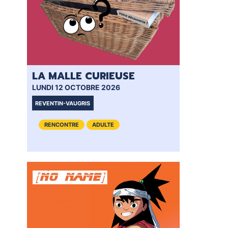
LA MALLE CURIEUSE
GR
YO
LUNDI 12 OCTOBRE 2026
MER
REVENTIN-VAUGRIS
VI
RENCONTRE
ADULTE