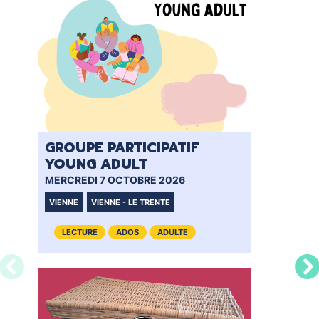
GROUPE PARTICIPATIF
CL
YOUNG ADULT
MER
MERCREDI 7 OCTOBRE 2026
VIE
VIENNE
VIENNE - LE TRENTE
LECTURE
ADOS
ADULTE