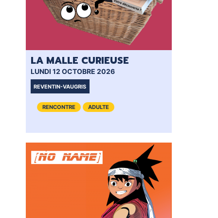
LA MALLE CURIEUSE
GR
YO
LUNDI 12 OCTOBRE 2026
MER
REVENTIN-VAUGRIS
VI
RENCONTRE
ADULTE