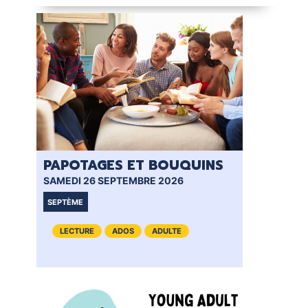
PAPOTAGES ET BOUQUINS
CL
SAMEDI 26 SEPTEMBRE 2026
VEN
SEPTÈME
VI
LECTURE
ADOS
ADULTE