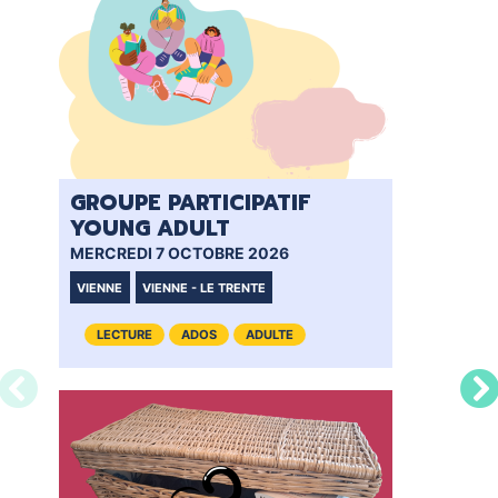
GROUPE PARTICIPATIF
CL
YOUNG ADULT
MER
MERCREDI 7 OCTOBRE 2026
VIE
VIENNE
VIENNE - LE TRENTE
LECTURE
ADOS
ADULTE