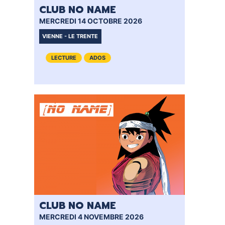
DOCUMENTS
CLUB NO NAME
CRÉATHÈQUE
MERCREDI 14 OCTOBRE 2026
PROLONGER - RÉSERVER
JOUER EN BIBLIOTHÈQUES
VIENNE - LE TRENTE
EN CAS DE RETARD
MAO - MUSIQUE ASSISTÉE PAR
LECTURE
ADOS
ORDINATEUR
MON COMPTE LECTEUR
POUR LES PROS
PORTAGE À DOMICILE
BOÎTES DE RETOUR 24H/24
POUR LES PROS
TOUS LES SERVICES
CLUB NO NAME
MERCREDI 4 NOVEMBRE 2026