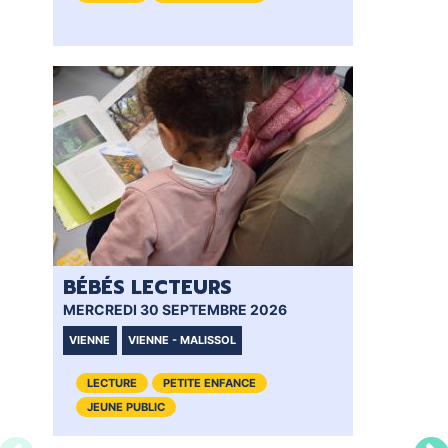
BÉBÉS LECTEURS
BÉ
MERCREDI 30 SEPTEMBRE 2026
MER
VIENNE
VIENNE - MALISSOL
VI
LECTURE
PETITE ENFANCE
JEUNE PUBLIC