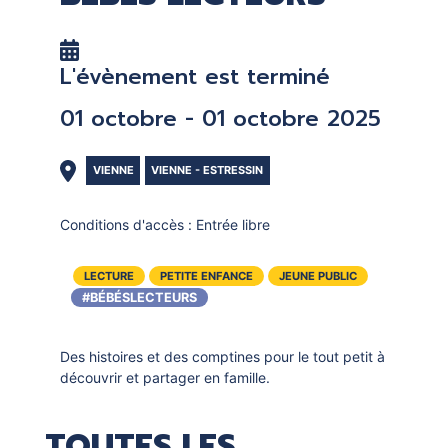
DOCUMENTS
CRÉATHÈQUE
PROLONGER - RÉSERVER
JOUER EN BIBLIOTHÈQUES
L'évènement est terminé
EN CAS DE RETARD
MAO - MUSIQUE ASSISTÉE PAR
01 octobre - 01 octobre 2025
ORDINATEUR
MON COMPTE LECTEUR
POUR LES PROS
PORTAGE À DOMICILE
VIENNE
VIENNE - ESTRESSIN
BOÎTES DE RETOUR 24H/24
Conditions d'accès :
Entrée libre
POUR LES PROS
LECTURE
PETITE ENFANCE
JEUNE PUBLIC
TOUS LES SERVICES
#BÉBÉSLECTEURS
Des histoires et des comptines pour le tout petit à
découvrir et partager en famille.
TOUTES LES