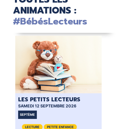
ANIMATIONS :
#BébésLecteurs
LES PETITS LECTEURS
BÉ
SAMEDI 12 SEPTEMBRE 2026
SAM
SEPTÈME
VI
LECTURE
PETITE ENFANCE