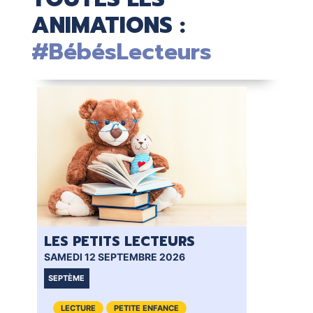
ANIMATIONS :
#BébésLecteurs
LES PETITS LECTEURS
BÉ
SAMEDI 12 SEPTEMBRE 2026
SAM
SEPTÈME
VI
LECTURE
PETITE ENFANCE