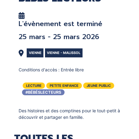
DOCUMENTS
CRÉATHÈQUE
PROLONGER - RÉSERVER
JOUER EN BIBLIOTHÈQUES
L'évènement est terminé
EN CAS DE RETARD
MAO - MUSIQUE ASSISTÉE PAR
25 mars - 25 mars 2026
ORDINATEUR
MON COMPTE LECTEUR
POUR LES PROS
PORTAGE À DOMICILE
VIENNE
VIENNE - MALISSOL
BOÎTES DE RETOUR 24H/24
Conditions d'accès :
Entrée libre
POUR LES PROS
LECTURE
PETITE ENFANCE
JEUNE PUBLIC
TOUS LES SERVICES
#BÉBÉSLECTEURS
Des histoires et des comptines pour le tout-petit à
découvrir et partager en famille.
TOUTES LES