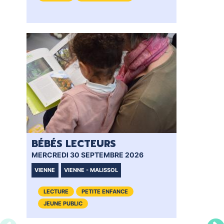
BÉBÉS LECTEURS
BÉ
MERCREDI 30 SEPTEMBRE 2026
MER
VIENNE
VIENNE - MALISSOL
VI
LECTURE
PETITE ENFANCE
JEUNE PUBLIC