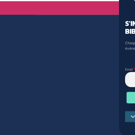
S'
BI
Chaqu
évène
Email