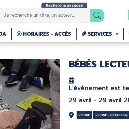
Aller
Recherche avancée
au
contenu
principal
DA
HORAIRES - ACCÈS
SERVICES
BÉBÉS LECTE
L'évènement est t
29 avril - 29 avril 
VIENNE
VIENNE - ESTRESSIN