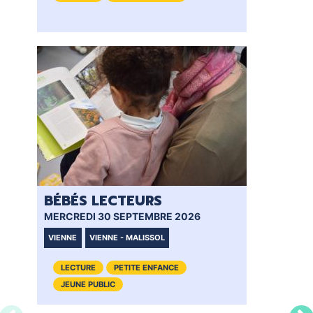
BÉBÉS LECTEURS
BÉ
MERCREDI 30 SEPTEMBRE 2026
MER
VIENNE
VIENNE - MALISSOL
VI
LECTURE
PETITE ENFANCE
JEUNE PUBLIC