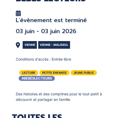
DOCUMENTS
CRÉATHÈQUE
PROLONGER - RÉSERVER
JOUER EN BIBLIOTHÈQUES
L'évènement est terminé
EN CAS DE RETARD
MAO - MUSIQUE ASSISTÉE PAR
03 juin - 03 juin 2026
ORDINATEUR
MON COMPTE LECTEUR
POUR LES PROS
PORTAGE À DOMICILE
VIENNE
VIENNE - MALISSOL
BOÎTES DE RETOUR 24H/24
Conditions d'accès :
Entrée libre
POUR LES PROS
LECTURE
PETITE ENFANCE
JEUNE PUBLIC
TOUS LES SERVICES
#BÉBÉSLECTEURS
Des histoires et des comptines pour le tout-petit à
découvrir et partager en famille.
TOUTES LES