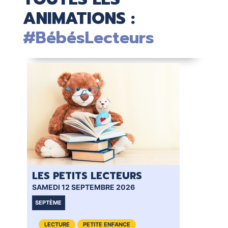
ANIMATIONS :
#BébésLecteurs
LES PETITS LECTEURS
BÉ
SAMEDI 12 SEPTEMBRE 2026
SAM
SEPTÈME
VI
LECTURE
PETITE ENFANCE