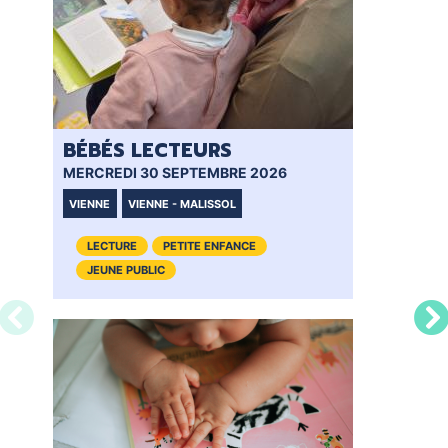
BÉBÉS LECTEURS
BÉ
MERCREDI 30 SEPTEMBRE 2026
MER
VIENNE
VIENNE - MALISSOL
VI
LECTURE
PETITE ENFANCE
JEUNE PUBLIC