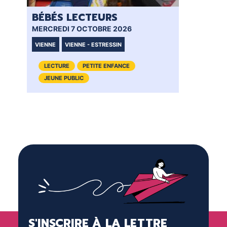
BÉBÉS LECTEURS
BÉ
MERCREDI 7 OCTOBRE 2026
MER
VIENNE
VIENNE - ESTRESSIN
VI
LECTURE
PETITE ENFANCE
JEUNE PUBLIC
S'INSCRIRE À LA LETTRE