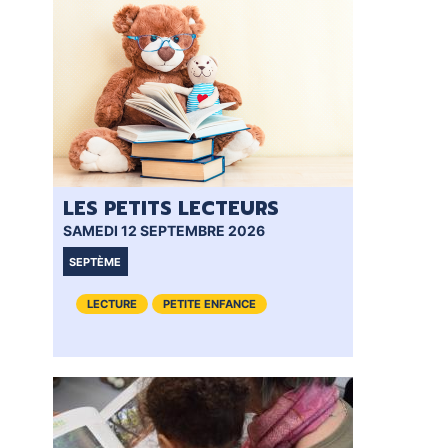
LES PETITS LECTEURS
BÉ
SAMEDI 12 SEPTEMBRE 2026
SAM
SEPTÈME
VI
LECTURE
PETITE ENFANCE