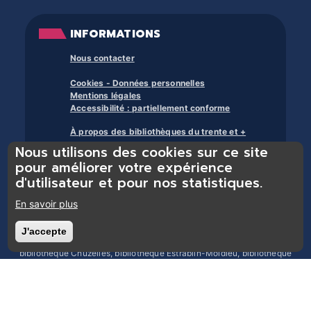
INFORMATIONS
Nous contacter
Cookies - Données personnelles
Mentions légales
Accessibilité : partiellement conforme
À propos des bibliothèques du trente et +
Nous utilisons des cookies sur ce site
pour améliorer votre expérience
d'utilisateur et pour nos statistiques.
En savoir plus
Bibliothèques du réseau Trente et + : bibliothèque Chasse-sur-Rhône,
J'accepte
Retirer le consentement
bibliothèque Chonas-l’Amballan, bibliothèque Les Côtes d’Arey,
bibliothèque Chuzelles, bibliothèque Estrablin-Moidieu, bibliothèque
Eyzin-Pinet, bibliothèque Luzinay, bibliothèque Serpaize, bibliothèque
Septème, bibliothèque Jardin, bibliothèque Pont-Évêque, bibliothèque
Reventin-Vaugris, bibliothèque Vienne