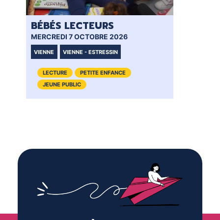
BÉBÉS LECTEURS
BÉ
MERCREDI 7 OCTOBRE 2026
MER
VIENNE
VIENNE - ESTRESSIN
VI
LECTURE
PETITE ENFANCE
JEUNE PUBLIC