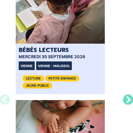
BÉBÉS LECTEURS
BÉ
MERCREDI 30 SEPTEMBRE 2026
MER
VIENNE
VIENNE - MALISSOL
VI
LECTURE
PETITE ENFANCE
JEUNE PUBLIC