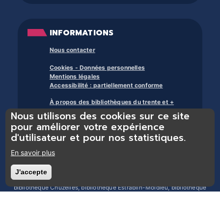
INFORMATIONS
Nous contacter
Cookies - Données personnelles
Mentions légales
Accessibilité : partiellement conforme
À propos des bibliothèques du trente et +
Nous utilisons des cookies sur ce site
pour améliorer votre expérience
d'utilisateur et pour nos statistiques.
En savoir plus
Bibliothèques du réseau Trente et + : bibliothèque Chasse-sur-Rhône,
J'accepte
Retirer le consentement
bibliothèque Chonas-l’Amballan, bibliothèque Les Côtes d’Arey,
bibliothèque Chuzelles, bibliothèque Estrablin-Moidieu, bibliothèque
Eyzin-Pinet, bibliothèque Luzinay, bibliothèque Serpaize, bibliothèque
Septème, bibliothèque Jardin, bibliothèque Pont-Évêque, bibliothèque
Reventin-Vaugris, bibliothèque Vienne