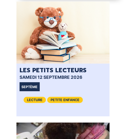
LES PETITS LECTEURS
BÉ
SAMEDI 12 SEPTEMBRE 2026
SAM
SEPTÈME
VI
LECTURE
PETITE ENFANCE