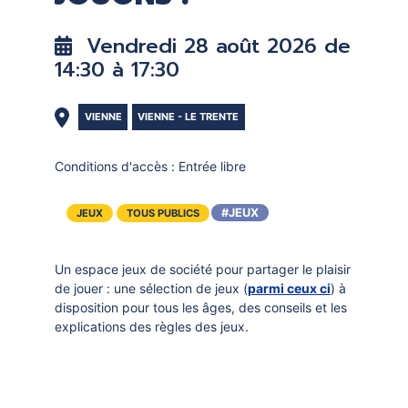
DOCUMENTS
CRÉATHÈQUE
Vendredi 28 août 2026 de
PROLONGER - RÉSERVER
JOUER EN BIBLIOTHÈQUES
14:30 à 17:30
EN CAS DE RETARD
MAO - MUSIQUE ASSISTÉE PAR
ORDINATEUR
MON COMPTE LECTEUR
VIENNE
VIENNE - LE TRENTE
POUR LES PROS
PORTAGE À DOMICILE
Conditions d'accès :
Entrée libre
BOÎTES DE RETOUR 24H/24
#JEUX
JEUX
TOUS PUBLICS
POUR LES PROS
TOUS LES SERVICES
Un espace jeux de société pour partager le plaisir
de jouer : une sélection de jeux (
parmi ceux ci
) à
disposition pour tous les âges, des conseils et les
explications des règles des jeux.