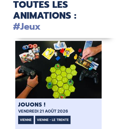
TOUTES LES
ANIMATIONS :
#Jeux
JOUONS !
JO
VENDREDI 21 AOÛT 2026
VEN
VIENNE
VIENNE - LE TRENTE
VI