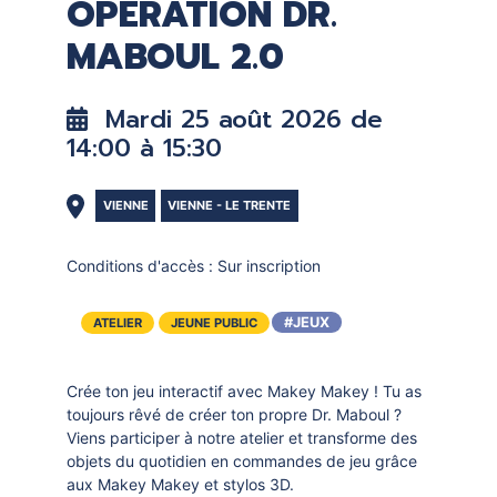
OPÉRATION DR.
DOCUMENTS
CRÉATHÈQUE
MABOUL 2.0
PROLONGER - RÉSERVER
JOUER EN BIBLIOTHÈQUES
EN CAS DE RETARD
MAO - MUSIQUE ASSISTÉE PAR
Mardi 25 août 2026 de
ORDINATEUR
MON COMPTE LECTEUR
14:00 à 15:30
POUR LES PROS
PORTAGE À DOMICILE
VIENNE
VIENNE - LE TRENTE
BOÎTES DE RETOUR 24H/24
Conditions d'accès :
Sur inscription
POUR LES PROS
TOUS LES SERVICES
#JEUX
ATELIER
JEUNE PUBLIC
Crée ton jeu interactif avec Makey Makey ! Tu as
toujours rêvé de créer ton propre Dr. Maboul ?
Viens participer à notre atelier et transforme des
objets du quotidien en commandes de jeu grâce
aux Makey Makey et stylos 3D.