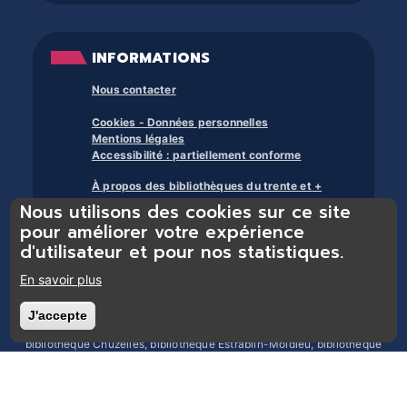
INFORMATIONS
Nous contacter
Cookies - Données personnelles
Mentions légales
Accessibilité : partiellement conforme
À propos des bibliothèques du trente et +
Nous utilisons des cookies sur ce site
pour améliorer votre expérience
d'utilisateur et pour nos statistiques.
En savoir plus
Bibliothèques du réseau Trente et + : bibliothèque Chasse-sur-Rhône,
J'accepte
Retirer le consentement
bibliothèque Chonas-l’Amballan, bibliothèque Les Côtes d’Arey,
bibliothèque Chuzelles, bibliothèque Estrablin-Moidieu, bibliothèque
Eyzin-Pinet, bibliothèque Luzinay, bibliothèque Serpaize, bibliothèque
Septème, bibliothèque Jardin, bibliothèque Pont-Évêque, bibliothèque
Reventin-Vaugris, bibliothèque Vienne